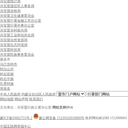
兴安盟统计局
兴安盟退役军人事务局
兴安盟农牧局
兴安盟卫生健康委员会
兴安盟行署金融工作办公室
兴安盟行署外事办公室
兴安盟乡村振兴局
兴安盟工业和信息化局
兴安盟自然资源局
兴安盟生态环境局
兴安盟科技局
兴安盟民族事务委员会
旗县市
乌兰浩特市
阿尔山市
科右前旗
科右中旗
扎赉特旗
突泉县
中央人民政府
内蒙古自治区人民政府
网站地图
网站声明
联系我们
主办单位：兴安盟行政公署办公室
网站支持IPv6
蒙ICP备05002755号-2
蒙公网安备 15220102010009号
政府网站标识码 1522000001
中国互联网举报中心