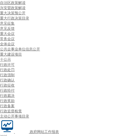
自治区政策解读
兴安盟政策解读
重大决策预公开
重大行政决策目录
意见征集
意见反馈
重大会议
常务会议
全体会议
公共企事业单位信息公开
重大建设项目
十公示
行政许可
行政处罚
行政强制
行政确认
行政征收
行政给付
行政裁决
行政奖励
行政备案
行政监督检查
主动公开事项目录
政府网站工作报表