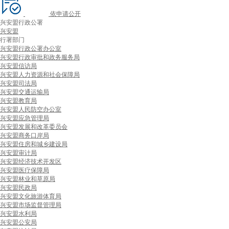
依申请公开
兴安盟行政公署
兴安盟
行署部门
兴安盟行政公署办公室
兴安盟行政审批和政务服务局
兴安盟信访局
兴安盟人力资源和社会保障局
兴安盟司法局
兴安盟交通运输局
兴安盟教育局
兴安盟人民防空办公室
兴安盟应急管理局
兴安盟发展和改革委员会
兴安盟商务口岸局
兴安盟住房和城乡建设局
兴安盟审计局
兴安盟经济技术开发区
兴安盟医疗保障局
兴安盟林业和草原局
兴安盟民政局
兴安盟文化旅游体育局
兴安盟市场监督管理局
兴安盟水利局
兴安盟公安局