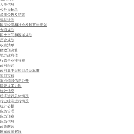
人事信息
公务员招录
录用公告及结果
规划计划
国民经济和社会发展五年规划
专项规划
国土空间和区域规划
历史规划
权责清单
财政预决算
地方政府债
行政事业性收费
政府采购
政府集中采购目录及标准
项目实施
重点领域信息公开
建议提案办理
统计信息
经济运行总体情况
行业经济运行情况
统计公报
应急管理
应急预案
应急信息
政策解读
国家政策解读