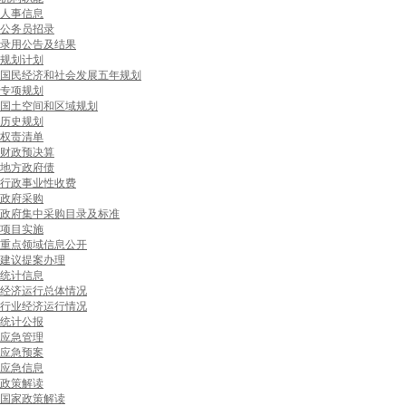
人事信息
公务员招录
录用公告及结果
规划计划
国民经济和社会发展五年规划
专项规划
国土空间和区域规划
历史规划
权责清单
财政预决算
地方政府债
行政事业性收费
政府采购
政府集中采购目录及标准
项目实施
重点领域信息公开
建议提案办理
统计信息
经济运行总体情况
行业经济运行情况
统计公报
应急管理
应急预案
应急信息
政策解读
国家政策解读