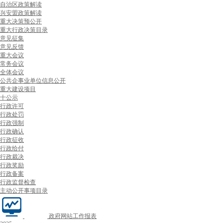
自治区政策解读
兴安盟政策解读
重大决策预公开
重大行政决策目录
意见征集
意见反馈
重大会议
常务会议
全体会议
公共企事业单位信息公开
重大建设项目
十公示
行政许可
行政处罚
行政强制
行政确认
行政征收
行政给付
行政裁决
行政奖励
行政备案
行政监督检查
主动公开事项目录
政府网站工作报表