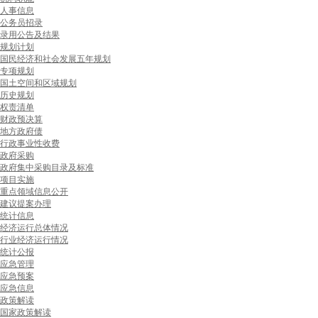
人事信息
公务员招录
录用公告及结果
规划计划
国民经济和社会发展五年规划
专项规划
国土空间和区域规划
历史规划
权责清单
财政预决算
地方政府债
行政事业性收费
政府采购
政府集中采购目录及标准
项目实施
重点领域信息公开
建议提案办理
统计信息
经济运行总体情况
行业经济运行情况
统计公报
应急管理
应急预案
应急信息
政策解读
国家政策解读