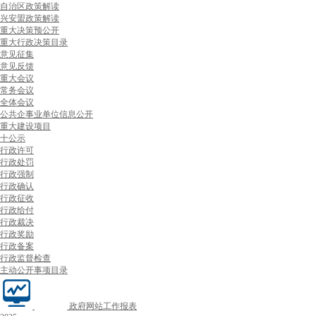
自治区政策解读
兴安盟政策解读
重大决策预公开
重大行政决策目录
意见征集
意见反馈
重大会议
常务会议
全体会议
公共企事业单位信息公开
重大建设项目
十公示
行政许可
行政处罚
行政强制
行政确认
行政征收
行政给付
行政裁决
行政奖励
行政备案
行政监督检查
主动公开事项目录
政府网站工作报表