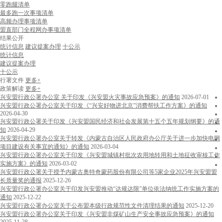
零跑腿清单
最多跑一次事项清单
高频办理事项清单
盟直部门全程网办事项清单
结果公开
统计信息
建议提案办理
十公示
统计信息
建议提案办理
十公示
行署文件
更多+
政策解读
更多+
兴安盟行政公署办公室 关于印发《兴安盟火灾事故应急预案》的通知
2026-07-01
兴安盟行政公署办公室关于印发《“兴安好物进北京”消费帮扶工作方案》的通知
2026-04-30
兴安盟行政公署关于印发《兴安盟国民经济和社会发展第十五个五年规划纲要》的通
知
2026-04-29
兴安盟行政公署办公室关于转发《内蒙古自治区人民政府办公厅关于进一步加快电网
项目建设有关事宜的通知》的通知
2026-03-04
兴安盟行政公署办公室关于印发《兴安盟城镇村批次农用地转用和土地征收审核工作
实施方案》的通知
2026-03-02
兴安盟行政公署关于授予内蒙古奥特奇蒙药股份有限公司等5家企业2025年兴安盟盟
长质量奖的通报
2025-12-26
兴安盟行政公署办公室关于印发兴安盟推动“达规达限”单位依法纳统工作实施方案的
通知
2025-12-22
兴安盟行政公署办公室关于公布盟本级行政规范性文件清理结果的通知
2025-12-20
兴安盟行政公署办公室关于印发《兴安盟非煤矿山生产安全事故应急预案》的通知