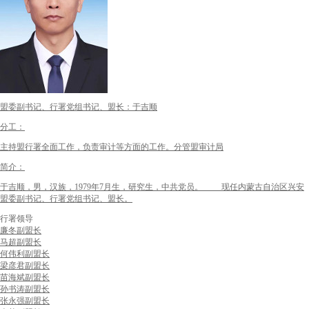
盟委副书记、行署党组书记、盟长：于吉顺
分工：
主持盟行署全面工作，负责审计等方面的工作。分管盟审计局
简介：
于吉顺，男，汉族，1979年7月生，研究生，中共党员。 现任内蒙古自治区兴安
盟委副书记、行署党组书记、盟长。
行署领导
廉冬
副盟长
马超
副盟长
何伟利
副盟长
梁彦君
副盟长
苗海斌
副盟长
孙书涛
副盟长
张永强
副盟长