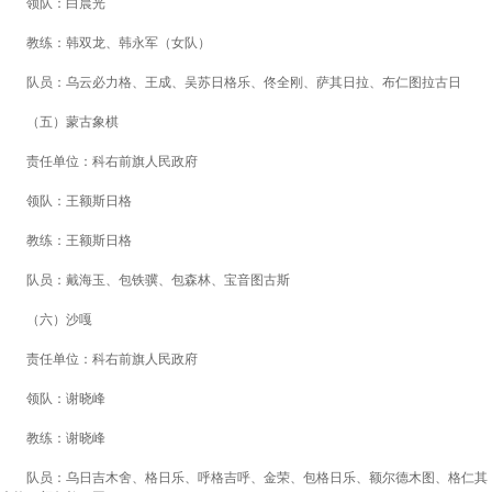
领
队：白晨光
教
练：韩双龙、韩永军（女队）
队
员：乌云必力格、王成、吴苏日格乐、佟全刚、萨其日拉、布仁图拉古日
（五）蒙古象棋
责任单位：科右前旗人民政府
领
队：王额斯日格
教
练：王额斯日格
队
员：戴海玉、包铁骥、包森林、宝音图古斯
（六）沙嘎
责任单位：科右前旗人民政府
领
队：谢晓峰
教
练：谢晓峰
队
员：乌日吉木舍、格日乐、呼格吉呼、金荣、包格日乐、额尔德木图、格仁其