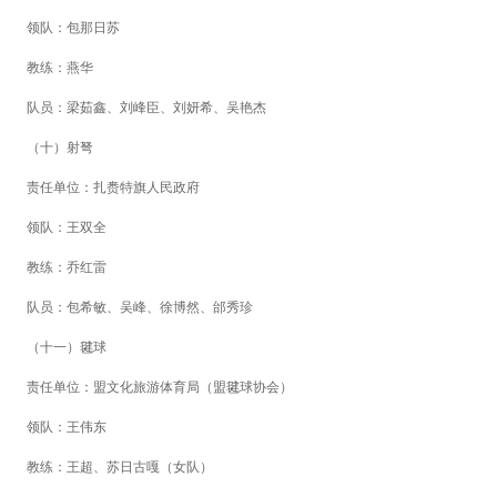
领
队：包那日苏
教
练：燕华
队
员：梁茹鑫、刘峰臣、刘妍希、吴艳杰
（十）射弩
责任单位：扎赉特旗人民政府
领
队：王双全
教
练：乔红雷
队
员：包希敏、吴峰、徐博然、邰秀珍
（十一）毽球
责任单位：盟文化旅游体育局（盟毽球协会）
领
队：王伟东
教
练：王超、苏日古嘎（女队）