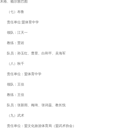
木格、额尔敦巴图
（七）布鲁
责任单位:盟体育中学
领
队：江天一
教
练：贾岩
队
员：孙玉红、曹昱、白和平、吴海军
（八）秋千
责任单位：盟体育中学
领
队：王佳
教
练：王佳
队
员：张新雨、梅琦、张诗蕊、教长悦
（九）武术
责任单位：盟文化旅游体育局（盟武术协会）