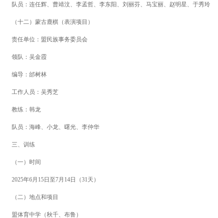
队
员：连任辉、曹靖汶、李孟哲、李东阳、刘丽芬、马宝丽、赵明星、于秀玲
（十二）蒙古鹿棋（表演项目）
责任单位：盟民族事务委员会
领
队：吴金霞
编
导：邰树林
工作人员：吴秀芝
教
练：韩龙
队
员：海峰、小龙、曙光、李仲华
三、训练
（一）时间
2025年6月15日至7月14日（31天）
（二）地点和项目
盟体育中学（秋千、布鲁）