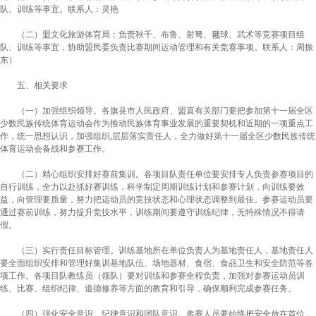
队、训练等事宜。联系人：灵艳
（二）盟文化旅游体育局：负责秋千、布鲁、射弩、毽球、武术等竞赛项目组
队、训练等事宜，协助盟民委负责比赛期间运动管理和有关竞赛事项。联系人：周振
东
）
五、相关要求
（一）加强组织领导。
各旗县市人民政府、盟直有关部门要把参加第十一届全区
少数民族传统体育运动会作为推动民族体育事业发展的重要契机和近期的一项重点工
作，统一思想认识，加强组织,层层落实责任人，全力做好第十一届全区少数民族传统
体育运动会备战和参赛工作。
（
二
）
精心组织安排好赛前集训。
各项目队责任单位要安排专人负责参赛项目的
自行训练，全力以赴抓好赛训练，科学制定周期训练计划和参赛计划，向训练要效
益，向管理要质量，努力把运动员的竞技状态和心理状态调整到最佳。参赛运动员要
通过赛前训练，努力提升竞技水平，训练期间要遵守训练纪律，无特殊情况不得请
假。
（
三
）
实行责任目标管理。
训练基地所在单位负责人为基地责任人，基地责任人
要全面组织安排和管理好集训基地队伍、场地器材、食宿、食品卫生和安全防范等各
项工作。各项目队教练员
（
领队
）
要对训练和参赛全程负责，加强对参赛运动员训
练、比赛、组织纪律、道德修养等方面的教育和引导，确保顺利完成参赛任务。
（
四
）
强化安全意识、纪律意识和团队意识。
参赛人员要始终把安全放在首位，