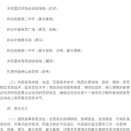
兴安盟武术协会训练场地
（
武术
）
科右前旗第二中学
（
蒙古象棋
）
科右中旗体育广场
（
搏克、抢枢
）
科右中旗赛马场（赛马）
科右前旗第一中学
（
蒙古射箭、沙嘎、蒙古鹿棋
）
兴安盟体育馆训练场地
（
毽球
）
扎赉特旗神山体育馆
（
射弩
）
（
三
）
内容提高体能，改进、完善基本技术；熟悉比赛场地、器材、规则，研究
制定竞技战术，提高竞技水平；增加训练强度和难度，增强实战性，精心调整好参赛
运动员特别是重点运动员的竞技状态，确保运动员在第十一届全区少数民族传统体育
运动会上发挥最佳竞技水平。
四、责任分工
（一）盟民族事务委员会：负责牵头协调联络、协调资金、宣传报道、代表队食
宿安排、开幕式驻停表演、民族大联欢节目演出、代表团往返交通等工作；负责搏
克、抢枢、赛马、蒙古射箭、蒙古象棋、沙嘎等竞赛项目和蒙古鹿棋等表演项目的组