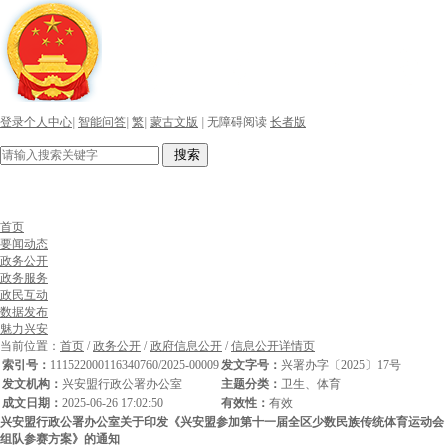
登录个人中心
|
智能问答
|
繁
|
蒙古文版
|
无障碍阅读
长者版
搜索
首页
要闻动态
政务公开
政务服务
政民互动
数据发布
魅力兴安
当前位置：
首页
/
政务公开
/
政府信息公开
/
信息公开详情页
索引号：
111522000116340760/2025-00009
发文字号：
兴署办字〔2025〕17号
发文机构：
兴安盟行政公署办公室
主题分类：
卫生、体育
成文日期：
2025-06-26 17:02:50
有效性：
有效
兴安盟行政公署办公室关于印发《兴安盟参加第十一届全区少数民族传统体育运动会
组队参赛方案》的通知