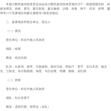
本届少数民族传统体育运动会设少数民族传统体育项目18个；根据我盟实际，拟
参加搏克、抢枢、赛马、蒙古射箭、蒙古象棋、沙嘎、布鲁、秋千、武术、射弩、毽
球等11个竞赛项目和蒙古鹿棋等1项表演项目。
二、参赛项目和责任单位、责任人
（一）搏克
责任单位：科右中旗人民政府
领
队：哈斯
教
练：色吉拉胡
队
员：白延伟、斯琴、马敖格勒、陈好日娃、阿如汗、雪平、吉日木其、杨文
光、兰陈龙、布日勒朝德、海霞、乌日拉嘎、塔娜、丽丽、吴红桃
（二）抢枢
责任单位：科右中旗人民政府
领
队：红白音查干
教
练：孟和巴图、双呼拉（女队）