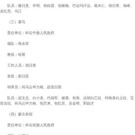
队
员：雅日贵、辛明、韩桂霞、包银梅、巴达玛汗达、葛木仁、胡日查、海峰、
吴红亮、乌江
（三）赛马
责任单位：科右中旗人民政府
领
队：韩永军
教
练：哈斯
工作人员：胡日查
兽
医：那日苏
饲养员：何乌云毕力格、赵道日那
队
员：赵文志、白小龙、代福军、健康、包海、达胡白乙拉、特格喜白义拉、宝
音吉拉、何乌云毕力格、包茫来、包红宾、吴金明、郭副才
（四）蒙古射箭
责任单位：科右前旗人民政府