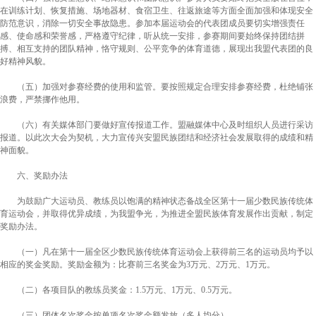
在训练计划、恢复措施、场地器材、食宿卫生、往返旅途等方面全面加强和体现安全
防范意识，消除一切安全事故隐患。参加本届运动会的代表团成员要切实增强责任
感、使命感和荣誉感，严格遵守纪律，听从统一安排，参赛期间要始终保持团结拼
搏、相互支持的团队精神，恪守规则、公平竞争的体育道德，展现出我盟代表团的良
好精神风貌。
（
五
）
加强对参赛经费的使用和监管。
要按照规定合理安排参赛经费，杜绝铺张
浪费，严禁挪作他用。
（
六
）
有关媒体部门要做好宣传报道工作。
盟融媒体中心及时组织人员进行采访
报道。以此次大会为契机，大力宣传兴安盟民族团结和经济社会发展取得的成绩和精
神面貌。
六、奖励办法
为鼓励广大运动员、教练员以饱满的精神状态备战全区第十一届少数民族传统体
育运动会，并取得优异成绩，为我盟争光，为推进全盟民族体育发展作出贡献，制定
奖励办法。
（
一
）
凡在第十一届全区少数民族传统体育运动会上获得前三名的运动员均予以
相应的奖金奖励。奖励金额为：比赛前三名奖金为3万元、2万元、1万元。
（
二
）
各项目队的教练员奖金：1.5万元、1万元、0.5万元。
（
三
）
团体名次奖金按单项名次奖金额发放
（
多人均分
）
。