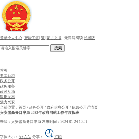
登录个人中心
|
智能问答
|
繁
|
蒙古文版
|
无障碍阅读
长者版
搜索
首页
要闻动态
政务公开
政务服务
政民互动
数据发布
魅力兴安
当前位置：
首页
/
政务公开
/
政府信息公开
/
信息公开详情页
兴安盟商务口岸局 2023年政府网站工作年度报表
来源：兴安盟商务口岸局
发布时间：2024-01-24 16:51
字体大小：
A+
A
A-
分享：
打印