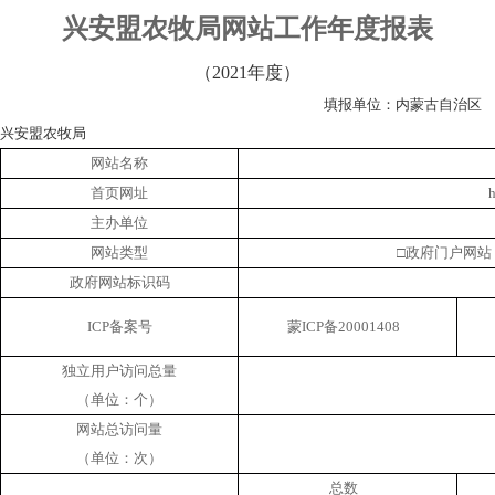
兴安盟农牧局网站工作年度报表
（
20
21
年度）
填报单位：内蒙古
自治区
兴安盟农牧局
网站名称
首页网址
h
主办单位
网站类型
□政府门户
政府网站标识码
ICP备案号
蒙ICP备20001408
独立用户访问总量
（单位：个）
网站总访问量
（单位：次）
总数