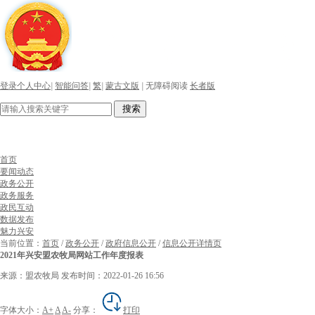
登录个人中心
|
智能问答
|
繁
|
蒙古文版
|
无障碍阅读
长者版
搜索
首页
要闻动态
政务公开
政务服务
政民互动
数据发布
魅力兴安
当前位置：
首页
/
政务公开
/
政府信息公开
/
信息公开详情页
2021年兴安盟农牧局网站工作年度报表
来源：盟农牧局
发布时间：2022-01-26 16:56
字体大小：
A+
A
A-
分享：
打印